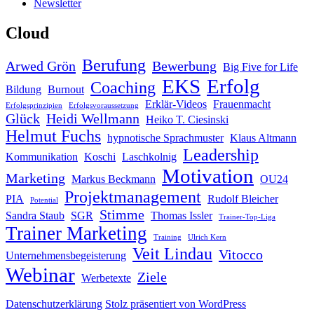
Newsletter
Cloud
Berufung
Arwed Grön
Bewerbung
Big Five for Life
EKS
Erfolg
Coaching
Bildung
Burnout
Erklär-Videos
Frauenmacht
Erfolgsprinzipien
Erfolgsvoraussetzung
Glück
Heidi Wellmann
Heiko T. Ciesinski
Helmut Fuchs
hypnotische Sprachmuster
Klaus Altmann
Leadership
Kommunikation
Koschi
Laschkolnig
Motivation
Marketing
Markus Beckmann
OU24
Projektmanagement
PIA
Rudolf Bleicher
Potential
Stimme
Sandra Staub
SGR
Thomas Issler
Trainer-Top-Liga
Trainer Marketing
Training
Ulrich Kern
Veit Lindau
Vitocco
Unternehmensbegeisterung
Webinar
Ziele
Werbetexte
Datenschutzerklärung
Stolz präsentiert von WordPress