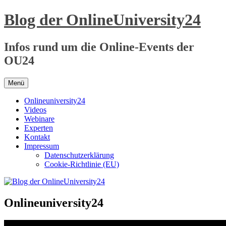
Zum
Blog der OnlineUniversity24
Inhalt
springen
Infos rund um die Online-Events der
OU24
Menü
Onlineuniversity24
Videos
Webinare
Experten
Kontakt
Impressum
Datenschutzerklärung
Cookie-Richtlinie (EU)
Onlineuniversity24