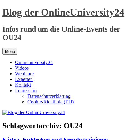
Zum
Blog der OnlineUniversity24
Inhalt
springen
Infos rund um die Online-Events der
OU24
Menü
Onlineuniversity24
Videos
Webinare
Experten
Kontakt
Impressum
Datenschutzerklärung
Cookie-Richtlinie (EU)
Schlagwortarchiv:
OU24
Flirten, Entdecken und Freude trainieren