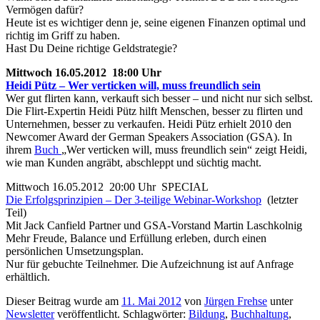
Vermögen dafür?
Heute ist es wichtiger denn je, seine eigenen Finanzen optimal und
richtig im Griff zu haben.
Hast Du Deine richtige Geldstrategie?
Mittwoch 16.05.2012 18:00 Uhr
Heidi Pütz – Wer verticken will, muss freundlich sein
Wer gut flirten kann, verkauft sich besser – und nicht nur sich selbst.
Die Flirt-Expertin Heidi Pütz hilft Menschen, besser zu flirten und
Unternehmen, besser zu verkaufen. Heidi Pütz erhielt 2010 den
Newcomer Award der German Speakers Association (GSA). In
ihrem
Buch
„Wer verticken will, muss freundlich sein“ zeigt Heidi,
wie man Kunden angräbt, abschleppt und süchtig macht.
Mittwoch 16.05.2012 20:00 Uhr SPECIAL
Die Erfolgsprinzipien – Der 3-teilige Webinar-Workshop
(letzter
Teil)
Mit Jack Canfield Partner und GSA-Vorstand Martin Laschkolnig
Mehr Freude, Balance und Erfüllung erleben, durch einen
persönlichen Umsetzungsplan.
Nur für gebuchte Teilnehmer. Die Aufzeichnung ist auf Anfrage
erhältlich.
Dieser Beitrag wurde am
11. Mai 2012
von
Jürgen Frehse
unter
Newsletter
veröffentlicht. Schlagwörter:
Bildung
,
Buchhaltung
,