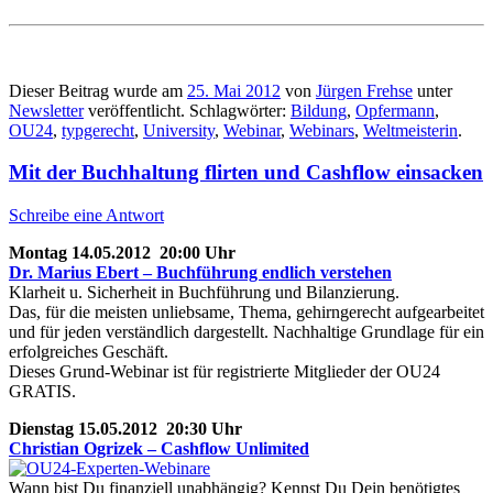
Dieser Beitrag wurde am
25. Mai 2012
von
Jürgen Frehse
unter
Newsletter
veröffentlicht. Schlagwörter:
Bildung
,
Opfermann
,
OU24
,
typgerecht
,
University
,
Webinar
,
Webinars
,
Weltmeisterin
.
Mit der Buchhaltung flirten und Cashflow einsacken
Schreibe eine Antwort
Montag 14.05.2012 20:00 Uhr
Dr. Marius Ebert – Buchführung endlich verstehen
Klarheit u. Sicherheit in Buchführung und Bilanzierung.
Das, für die meisten unliebsame, Thema, gehirngerecht aufgearbeitet
und für jeden verständlich dargestellt. Nachhaltige Grundlage für ein
erfolgreiches Geschäft.
Dieses Grund-Webinar ist für registrierte Mitglieder der OU24
GRATIS.
Dienstag 15.05.2012 20:30 Uhr
Christian Ogrizek – Cashflow Unlimited
Wann bist Du finanziell unabhängig? Kennst Du Dein benötigtes