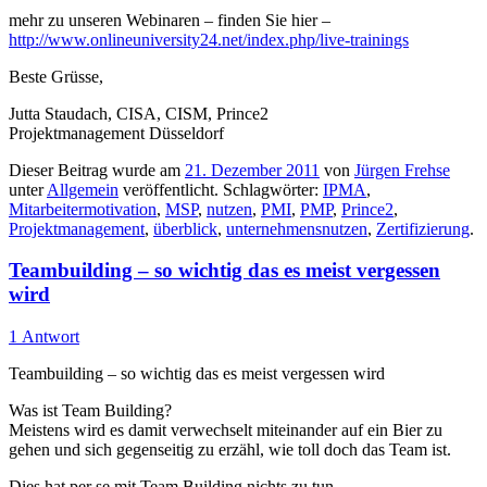
mehr zu unseren Webinaren – finden Sie hier –
http://www.onlineuniversity24.net/index.php/live-trainings
Beste Grüsse,
Jutta Staudach, CISA, CISM, Prince2
Projektmanagement Düsseldorf
Dieser Beitrag wurde am
21. Dezember 2011
von
Jürgen Frehse
unter
Allgemein
veröffentlicht. Schlagwörter:
IPMA
,
Mitarbeitermotivation
,
MSP
,
nutzen
,
PMI
,
PMP
,
Prince2
,
Projektmanagement
,
überblick
,
unternehmensnutzen
,
Zertifizierung
.
Teambuilding – so wichtig das es meist vergessen
wird
1 Antwort
Teambuilding – so wichtig das es meist vergessen wird
Was ist Team Building?
Meistens wird es damit verwechselt miteinander auf ein Bier zu
gehen und sich gegenseitig zu erzähl, wie toll doch das Team ist.
Dies hat per se mit Team Building nichts zu tun.