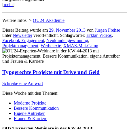
[
mehr
]
Weitere Infos ->
OU24-Akademie
Dieser Beitrag wurde am
29. November 2013
von
Jürgen Frehse
unter
Newsletter
veröffentlicht. Schlagwörter:
Erklär-Videos
,
Facebook Engagement
,
Neukundengewinnung
,
Projektmanagement
,
Werbetexte
,
XMAS-Mut-Camp
.
Typgerechte Projekte mit Drive und Geld
Schreibe eine Antwort
Diese Woche mit den Themen:
Moderne Projekte
Bessere Kommunikation
Eigene Antreiber
Frauen & Karriere
OU24-Experten-Webinare in der KW 44-2013: