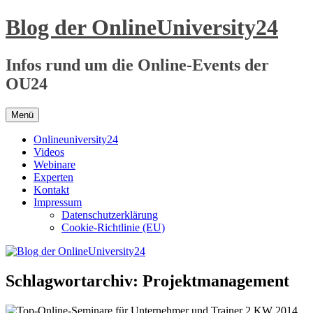
Zum
Blog der OnlineUniversity24
Inhalt
springen
Infos rund um die Online-Events der
OU24
Menü
Onlineuniversity24
Videos
Webinare
Experten
Kontakt
Impressum
Datenschutzerklärung
Cookie-Richtlinie (EU)
Schlagwortarchiv:
Projektmanagement