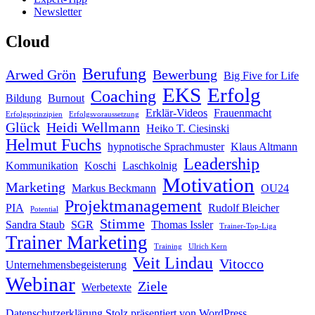
Newsletter
Cloud
Berufung
Arwed Grön
Bewerbung
Big Five for Life
EKS
Erfolg
Coaching
Bildung
Burnout
Erklär-Videos
Frauenmacht
Erfolgsprinzipien
Erfolgsvoraussetzung
Glück
Heidi Wellmann
Heiko T. Ciesinski
Helmut Fuchs
hypnotische Sprachmuster
Klaus Altmann
Leadership
Kommunikation
Koschi
Laschkolnig
Motivation
Marketing
Markus Beckmann
OU24
Projektmanagement
PIA
Rudolf Bleicher
Potential
Stimme
Sandra Staub
SGR
Thomas Issler
Trainer-Top-Liga
Trainer Marketing
Training
Ulrich Kern
Veit Lindau
Vitocco
Unternehmensbegeisterung
Webinar
Ziele
Werbetexte
Datenschutzerklärung
Stolz präsentiert von WordPress