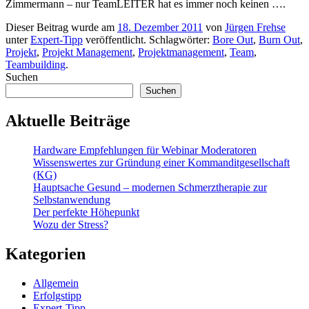
Zimmermann – nur TeamLEITER hat es immer noch keinen ….
Dieser Beitrag wurde am
18. Dezember 2011
von
Jürgen Frehse
unter
Expert-Tipp
veröffentlicht. Schlagwörter:
Bore Out
,
Burn Out
,
Projekt
,
Projekt Management
,
Projektmanagement
,
Team
,
Teambuilding
.
Suchen
Suchen
Aktuelle Beiträge
Hardware Empfehlungen für Webinar Moderatoren
Wissenswertes zur Gründung einer Kommanditgesellschaft
(KG)
Hauptsache Gesund – modernen Schmerztherapie zur
Selbstanwendung
Der perfekte Höhepunkt
Wozu der Stress?
Kategorien
Allgemein
Erfolgstipp
Expert-Tipp