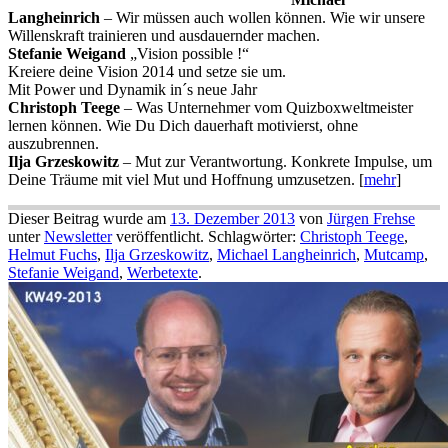
Langheinrich
– Wir müssen auch wollen können. Wie wir unsere
Willenskraft trainieren und ausdauernder machen.
Stefanie Weigand
„Vision possible !“
Kreiere deine Vision 2014 und setze sie um.
Mit Power und Dynamik in´s neue Jahr
Christoph Teege
– Was Unternehmer vom Quizboxweltmeister
lernen können. Wie Du Dich dauerhaft motivierst, ohne
auszubrennen.
Ilja Grzeskowitz
– Mut zur Verantwortung. Konkrete Impulse, um
Deine Träume mit viel Mut und Hoffnung umzusetzen. [
mehr
]
Dieser Beitrag wurde am
13. Dezember 2013
von
Jürgen Frehse
unter
Newsletter
veröffentlicht. Schlagwörter:
Christoph Teege
,
Helmut Fuchs
,
Ilja Grzeskowitz
,
Michael Langheinrich
,
Mutcamp
,
Stefanie Weigand
,
Werbetexte
.