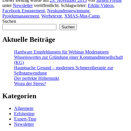
Dieser Beitrag wurde am
29. November 2013
von
Jürgen Frehse
unter
Newsletter
veröffentlicht. Schlagwörter:
Erklär-Videos
,
Facebook Engagement
,
Neukundengewinnung
,
Projektmanagement
,
Werbetexte
,
XMAS-Mut-Camp
.
Suchen
Suchen
Aktuelle Beiträge
Hardware Empfehlungen für Webinar Moderatoren
Wissenswertes zur Gründung einer Kommanditgesellschaft
(KG)
Hauptsache Gesund – modernen Schmerztherapie zur
Selbstanwendung
Der perfekte Höhepunkt
Wozu der Stress?
Kategorien
Allgemein
Erfolgstipp
Expert-Tipp
Newsletter