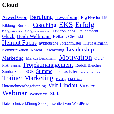
Cloud
Berufung
Arwed Grön
Bewerbung
Big Five for Life
EKS
Erfolg
Coaching
Bildung
Burnout
Erklär-Videos
Frauenmacht
Erfolgsprinzipien
Erfolgsvoraussetzung
Glück
Heidi Wellmann
Heiko T. Ciesinski
Helmut Fuchs
hypnotische Sprachmuster
Klaus Altmann
Leadership
Kommunikation
Koschi
Laschkolnig
Motivation
Marketing
Markus Beckmann
OU24
Projektmanagement
PIA
Rudolf Bleicher
Potential
Stimme
Sandra Staub
SGR
Thomas Issler
Trainer-Top-Liga
Trainer Marketing
Training
Ulrich Kern
Veit Lindau
Vitocco
Unternehmensbegeisterung
Webinar
Ziele
Werbetexte
Datenschutzerklärung
Stolz präsentiert von WordPress