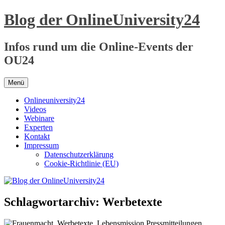
Zum
Blog der OnlineUniversity24
Inhalt
springen
Infos rund um die Online-Events der
OU24
Menü
Onlineuniversity24
Videos
Webinare
Experten
Kontakt
Impressum
Datenschutzerklärung
Cookie-Richtlinie (EU)
Schlagwortarchiv:
Werbetexte