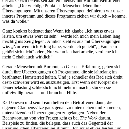
der als Coach bereits seit Jahren intensiv mit Burnout-Betroffenen
arbeitet. „Der wichtige Punkt ist: Menschen leben ihre
Überzeugungen. Mit unseren Überzeugungen definieren wir unser
inneres Programm und dieses Programm ziehen wir durch – komme,
was da wolle.“
Ganz konkret bedeutet das: Wenn ich glaube „Ich muss etwas
leisten, um etwas wert zu sein“, werde ich mich mein Leben lang
mächtig ins Zeug legen. Ähnlich sieht es aus mit Überzeugungen
wie: „Nur wenn ich Erfolg habe, werde ich geliebt“, „Faul sein
gehört sich nicht“ oder „Nur wenn ich hart arbeite, verdiene ich
mein Gehalt auch wirklich“.
Gerade Menschen mit Burnout, so Giesens Erfahrung, geben sich
durch ihre Überzeugungen oft Programme, die sie jahrelang im
berühmten Hamsterrad halten. Und je schneller das Rad sich dreht,
desto schwerer wird es, auszusteigen. Erst wenn der Körper die
Dauerbelastung schließlich nicht mehr mitmacht, stürzen sie
unfreiwillig heraus – und brauchen Hilfe.
Ralf Giesen und sein Team helfen den Betroffenen dann, die
eigenen Glaubenssätze ganz genau zu untersuchen und zu neuen,
unterstützenden Überzeugungen zu gelangen. Neben der
Beantwortung von vier Fragen geht es bei
The Work
darum,
Beispiele zu finden, die belegen, dass auch das Gegenteil der
ursprünglichen Überzeugung stimmt. „Ich muss etwas leisten, um