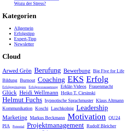
Wozu der Stress?
Kategorien
Allgemein
Erfolgstipp
Expert-Tipp
Newsletter
Cloud
Berufung
Arwed Grön
Bewerbung
Big Five for Life
EKS
Erfolg
Coaching
Bildung
Burnout
Erklär-Videos
Frauenmacht
Erfolgsprinzipien
Erfolgsvoraussetzung
Glück
Heidi Wellmann
Heiko T. Ciesinski
Helmut Fuchs
hypnotische Sprachmuster
Klaus Altmann
Leadership
Kommunikation
Koschi
Laschkolnig
Motivation
Marketing
Markus Beckmann
OU24
Projektmanagement
PIA
Rudolf Bleicher
Potential