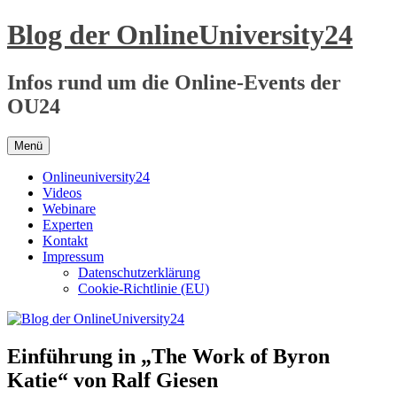
Zum
Blog der OnlineUniversity24
Inhalt
springen
Infos rund um die Online-Events der
OU24
Menü
Onlineuniversity24
Videos
Webinare
Experten
Kontakt
Impressum
Datenschutzerklärung
Cookie-Richtlinie (EU)
Einführung in „The Work of Byron
Katie“ von Ralf Giesen