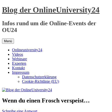
Zum
Blog der OnlineUniversity24
Inhalt
springen
Infos rund um die Online-Events der
OU24
Menü
Onlineuniversity24
Videos
Webinare
Experten
Kontakt
Impressum
Datenschutzerklärung
Cookie-Richtlinie (EU)
Wenn du einen Frosch verspeist…
Schreibe eine Antwort