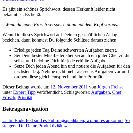
Es gibt ein schönes Sprichwort, dessen Herkunft leider nicht
bekannt ist. Es heißt:
„Wenn du einen Frosch verspeist, dann mit dem Kopf voraus.“
Wenn Du dieses Sprichwort auf Deinen geschäftlichen Alltag
beziehen, dann könntest Du folgende Schlüsse daraus ziehen.
Erledige jeden Tag Deine schwersten Aufgaben zuerst.
Sei Dein bester Mitarbeiter aber sei auch ein guter Chef zu dir
selbst und belohne Dich für jede erfüllte Aufgabe.
Setze Dich jeden Abend hin und notiere die Aufgaben für den
nächsten Tag. Nehme nicht mehr als sechs Aufgaben vor und
ordnen diese gleich entsprechend ihrer Priorität.
Dieser Beitrag wurde am
12. November 2011
von
Jürgen Frehse
unter
Expert-Tipp
veröffentlicht. Schlagwörter:
Aufgaben
,
Chef
,
Frosch
,
Priorität
.
Beitragsnavigation
←
Im Endeffekt sind es Führungsqualitäten, worauf es ankommt
So
steigerst Du Deine Produktivität
→