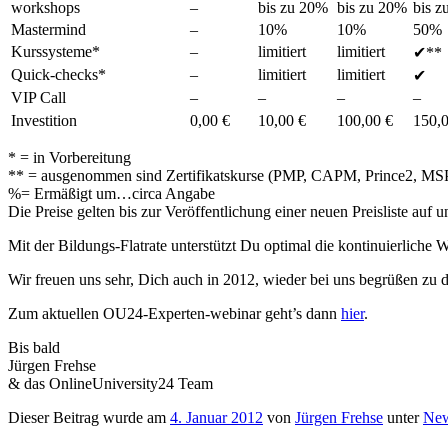
workshops
–
bis zu 20%
bis zu 20%
bis z
Mastermind
–
10%
10%
50%
Kurssysteme*
–
limitiert
limitiert
✔**
Quick-checks*
–
limitiert
limitiert
✔
VIP Call
–
–
–
–
Investition
0,00 €
10,00 €
100,00 €
150,0
* = in Vorbereitung
** = ausgenommen sind Zertifikatskurse (PMP, CAPM, Prince2, MSP
%= Ermäßigt um…circa Angabe
Die Preise gelten bis zur Veröffentlichung einer neuen Preisliste auf
Mit der Bildungs-Flatrate unterstützt Du optimal die kontinuierliche
Wir freuen uns sehr, Dich auch in 2012, wieder bei uns begrüßen zu d
Zum aktuellen OU24-Experten-webinar geht’s dann
hier
.
Bis bald
Jürgen Frehse
& das OnlineUniversity24 Team
Dieser Beitrag wurde am
4. Januar 2012
von
Jürgen Frehse
unter
New