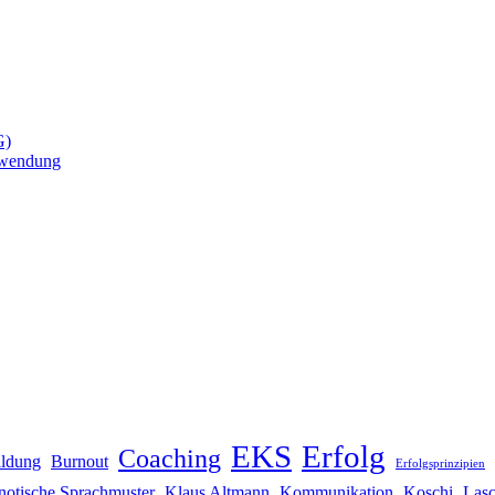
G)
nwendung
EKS
Erfolg
Coaching
ildung
Burnout
Erfolgsprinzipien
notische Sprachmuster
Klaus Altmann
Kommunikation
Koschi
Lasc