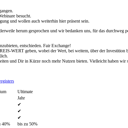
gangen.
Webinare besucht.
ügung und wollen auch weiterhin hier präsent sein.
lerweile herum gesprochen und wir bedanken uns, für das durchweg po
anzubieten, entschieden. Fair Exchange!
EIS-WERT geben, wobei der Wert, bei weitem, über der Investition bl
lich.
iten und Dir in Kürze noch mehr Nutzen bieten. Vielleicht haben wir s
egisters
ium
Ultimate
Jahr
✔
✔
✔
u 40%
bis zu 50%