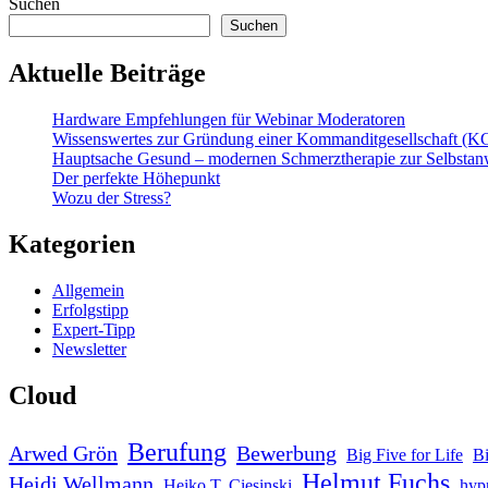
Suchen
Suchen
Aktuelle Beiträge
Hardware Empfehlungen für Webinar Moderatoren
Wissenswertes zur Gründung einer Kommanditgesellschaft (K
Hauptsache Gesund – modernen Schmerztherapie zur Selbsta
Der perfekte Höhepunkt
Wozu der Stress?
Kategorien
Allgemein
Erfolgstipp
Expert-Tipp
Newsletter
Cloud
Berufung
Arwed Grön
Bewerbung
Big Five for Life
B
Helmut Fuchs
Heidi Wellmann
Heiko T. Ciesinski
hyp