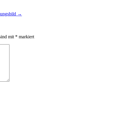
nungsbild
→
sind mit
*
markiert