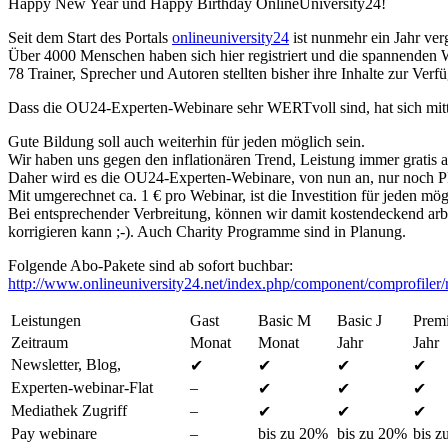
Happy New Year und Happy Birthday OnlineUniversity24!
Seit dem Start des Portals
onlineuniversity24
ist nunmehr ein Jahr ver
Über 4000 Menschen haben sich hier registriert und die spannenden 
78 Trainer, Sprecher und Autoren stellten bisher ihre Inhalte zur Verf
Dass die OU24-Experten-Webinare sehr WERTvoll sind, hat sich mitt
Gute Bildung soll auch weiterhin für jeden möglich sein.
Wir haben uns gegen den inflationären Trend, Leistung immer gratis 
Daher wird es die OU24-Experten-Webinare, von nun an, nur noch PR
Mit umgerechnet ca. 1 € pro Webinar, ist die Investition für jeden mög
Bei entsprechender Verbreitung, können wir damit kostendeckend arbe
korrigieren kann ;-). Auch Charity Programme sind in Planung.
Folgende Abo-Pakete sind ab sofort buchbar:
http://www.onlineuniversity24.net/index.php/component/comprofiler/r
Leistungen
Gast
Basic M
Basic J
Prem
Zeitraum
Monat
Monat
Jahr
Jahr
Newsletter, Blog,
✔
✔
✔
✔
Experten-webinar-Flat
–
✔
✔
✔
Mediathek Zugriff
–
✔
✔
✔
Pay webinare
–
bis zu 20%
bis zu 20%
bis z