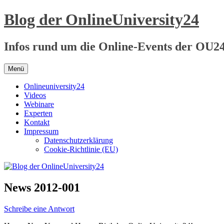
Zum
Blog der OnlineUniversity24
Inhalt
springen
Infos rund um die Online-Events der OU2
Menü
Onlineuniversity24
Videos
Webinare
Experten
Kontakt
Impressum
Datenschutzerklärung
Cookie-Richtlinie (EU)
News 2012-001
Schreibe eine Antwort