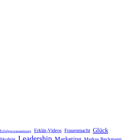
Glück
Erklär-Videos
Frauenmacht
Erfolgsvoraussetzung
Leadership
Marketing
hkolnig
Markus Beckmann