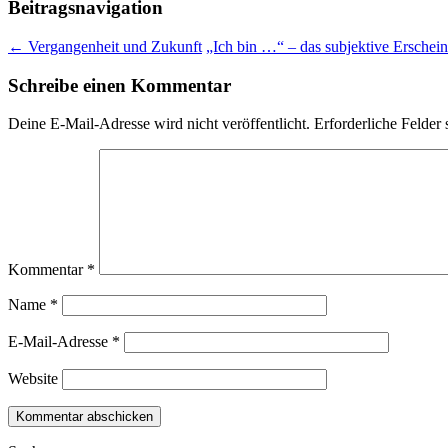
Beitragsnavigation
←
Vergangenheit und Zukunft
„Ich bin …“ – das subjektive Erschei
Schreibe einen Kommentar
Deine E-Mail-Adresse wird nicht veröffentlicht.
Erforderliche Felder 
Kommentar
*
Name
*
E-Mail-Adresse
*
Website