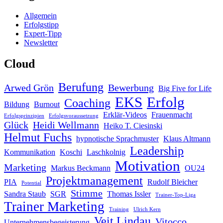
Allgemein
Erfolgstipp
Expert-Tipp
Newsletter
Cloud
Berufung
Arwed Grön
Bewerbung
Big Five for Life
EKS
Erfolg
Coaching
Bildung
Burnout
Erklär-Videos
Frauenmacht
Erfolgsprinzipien
Erfolgsvoraussetzung
Glück
Heidi Wellmann
Heiko T. Ciesinski
Helmut Fuchs
hypnotische Sprachmuster
Klaus Altmann
Leadership
Kommunikation
Koschi
Laschkolnig
Motivation
Marketing
Markus Beckmann
OU24
Projektmanagement
PIA
Rudolf Bleicher
Potential
Stimme
Sandra Staub
SGR
Thomas Issler
Trainer-Top-Liga
Trainer Marketing
Training
Ulrich Kern
Veit Lindau
Vitocco
Unternehmensbegeisterung