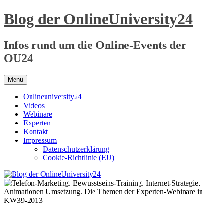
Zum
Blog der OnlineUniversity24
Inhalt
springen
Infos rund um die Online-Events der
OU24
Menü
Onlineuniversity24
Videos
Webinare
Experten
Kontakt
Impressum
Datenschutzerklärung
Cookie-Richtlinie (EU)