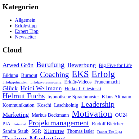
Kategorien
Allgemein
Erfolgstipp
Expert-Tipp
Newsletter
Cloud
Berufung
Arwed Grön
Bewerbung
Big Five for Life
EKS
Erfolg
Coaching
Bildung
Burnout
Erklär-Videos
Frauenmacht
Erfolgsprinzipien
Erfolgsvoraussetzung
Glück
Heidi Wellmann
Heiko T. Ciesinski
Helmut Fuchs
hypnotische Sprachmuster
Klaus Altmann
Leadership
Kommunikation
Koschi
Laschkolnig
Motivation
Marketing
Markus Beckmann
OU24
Projektmanagement
PIA
Rudolf Bleicher
Potential
Stimme
Sandra Staub
SGR
Thomas Issler
Trainer-Top-Liga
Trainer Marketing