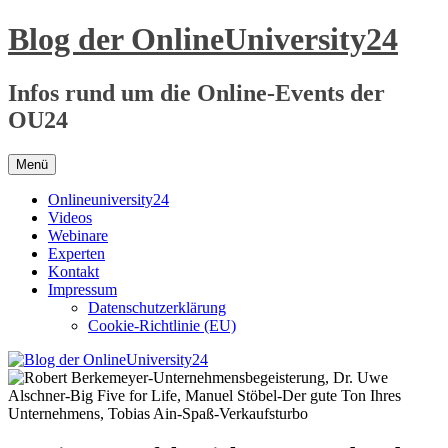
Zum
Blog der OnlineUniversity24
Inhalt
springen
Infos rund um die Online-Events der
OU24
Menü
Onlineuniversity24
Videos
Webinare
Experten
Kontakt
Impressum
Datenschutzerklärung
Cookie-Richtlinie (EU)