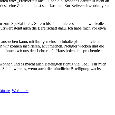
en wie: „Freibier für alle“. Doch die Resonanz darauf ist nicht an
dest seine Zeit und die ist sehr kostbar. Zur Zeitverschwendung kann
zum Spezial Preis. Sofern bis dahin interessante und wertvolle
utzwert steigt auch die Bereitschaft dazu. Ich habe mich vor etwa
en aussuchen kann, mit ihm gemeinsam Inhalte plane und vielen
och wir können inspirieren, Mut machen, Neugier wecken und die
n können wir uns den Lehrer in’s Haus holen, entsprechendes
ewonnen und es macht allen Beteiligten richtig viel Spaß. Für mich
tt. Schön wäre es, wenn auch die mündliche Beteiligung wachsen
binare
,
Werbinare
.