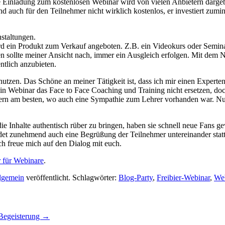
 Einladung zum kostenlosen Webinar wird von vielen Anbietern dargebot
auch für den Teilnehmer nicht wirklich kostenlos, er investiert zumin
staltungen.
 ein Produkt zum Verkauf angeboten. Z.B. ein Videokurs oder Seminar 
n sollte meiner Ansicht nach, immer ein Ausgleich erfolgen. Mit dem N
ntlich anzubieten.
nutzen. Das Schöne an meiner Tätigkeit ist, dass ich mir einen Expert
ein Webinar das Face to Face Coaching und Training nicht ersetzen, d
ern am besten, wo auch eine Sympathie zum Lehrer vorhanden war. Nu
ie Inhalte authentisch rüber zu bringen, haben sie schnell neue Fans g
ndet zunehmend auch eine Begrüßung der Teilnehmer untereinander sta
Ich freue mich auf den Dialog mit euch.
r für Webinare
.
lgemein
veröffentlicht. Schlagwörter:
Blog-Party
,
Freibier-Webinar
,
We
 Begeisterung
→