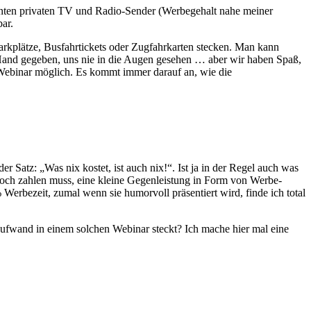
annten privaten TV und Radio-Sender (Werbegehalt nahe meiner
bar.
 Parkplätze, Busfahrtickets oder Zugfahrkarten stecken. Man kann
e Hand gegeben, uns nie in die Augen gesehen … aber wir haben Spaß,
 Webinar möglich. Es kommt immer darauf an, wie die
 Satz: „Was nix kostet, ist auch nix!“. Ist ja in der Regel auch was
t noch zahlen muss, eine kleine Gegenleistung in Form von Werbe-
Werbezeit, zumal wenn sie humorvoll präsentiert wird, finde ich total
fwand in einem solchen Webinar steckt? Ich mache hier mal eine