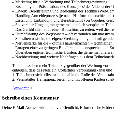
– Marketing für die Verbreitung und Teilnehmergewinnung
– Erstellung der Präsentation/ des Konzeptes/ der Videos/ der
– Erwerb, Bereitstellung und Bedienung der Technik (WebCam,
– Handling Anmeldeprozess (je nach Plattform unterschiedlich)
– Erstellung, Einbindung und Bereitstellung von Goodies/ Gesc
– Souveräner Umgang mit gerne mal deutlich verspäteten Teiln
– Das Gefühl alleine für einen Bildschirm zu reden, weil die Te
– Durchführung des We(r)binars – oft verbunden mit massive
– Selbstbewusstsein, die eigene Werbung mutig und mit gerad
– Nervenstärke für die – oftmals hausgemachten – technische
– Ertragen einer zu geringen Bandbreite mit entsprechenden Zu
– Überleben eigener technische Hürden, die gerne mal unerwa
– Nachbereitung und weitere Nachfragen aus dem Teilnehmerk
Tut ein bisschen mehr Toleranz gegenüber der Werbung vor di
entgegen, dass das Netz ein großartiger Verbreitungskanal und
1. Teilnehmer sich selbst mal mental in die Rolle des Verans
2. Veranstalter Transparenz bieten und mit offenen Karten sp
Antworten
↓
Schreibe einen Kommentar
Deine E-Mail-Adresse wird nicht veröffentlicht.
Erforderliche Felder 