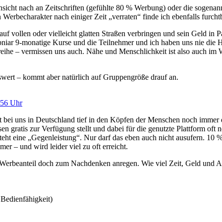
Ansicht nach an Zeitschriften (gefühlte 80 % Werbung) oder die sogen
Werbecharakter nach einiger Zeit „verraten“ finde ich ebenfalls furcht
auf vollen oder vielleicht glatten Straßen verbringen und sein Geld in
Webniar 9-monatige Kurse und die Teilnehmer und ich haben uns nie di
eihe – vermissen uns auch. Nähe und Menschlichkeit ist also auch im
swert – kommt aber natürlich auf Gruppengröße drauf an.
:56 Uhr
t bei uns in Deutschland tief in den Köpfen der Menschen noch immer der
sen gratis zur Verfügung stellt und dabei für die genutzte Plattform of
eht eine „Gegenleistung“. Nur darf das eben auch nicht ausufern. 10 % 
er – und wird leider viel zu oft erreicht.
Werbeanteil doch zum Nachdenken anregen. Wie viel Zeit, Geld und Au
 Bedienfähigkeit)