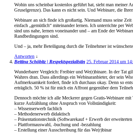
Wohin uns scheinbar kostenlos geführt hat, sieht man meiner 
Gruselgrenze). Das kann es nicht sein. Und Webinare, die Ihren 
Webinare an sich finde ich großartig. Niemand muss seine Zeit 
einfach „gemütlich“ miteinander lernen. Ich unterrichte per 
sind uns nahe, lernen voneinander und – am Ende der Webinarr
Randbedingungen sind.
Und – ja, mehr Beteiligung durch die Teilnehmer ist wünschen
Antworten
↓
Bettina Schöbitz | Respektspezialistin
25. Februar 2014 um 14
Wunderbarer Vergleich: Freibier und We(r)binare. In der Tat gil
Wahres dran. Dass allerdings ein Webinaranbieter, der sein Wis
Aufmerksamkeit fordert, finde ich durchaus okay. Denn so entst
erträglich. 50 % ist für mich ein Affront gegenüber dem Teilnehm
Dennoch möchte ich alle Meckerer gegen Gratis-Webinare mit 
kurze Aufzählung ohne Anspruch von Vollständigkeit:
– Wissenserwerb fachlich
– Methodenerwerb didaktisch
– Präsentationstechnik (Softwarekauf + Erwerb der erweiterten
– Plattformauswahl, -buchung und -bezahlung
– Erstellung einer Ausschreibung für das We(r)binar