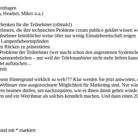
 Umfragen
 Headset, Mikro u.a.)
henken für die Teilnehmer (oftmals!)
ehmern, die ihre technischen Probleme coram publico geklärt wissen w
ilnehmer betrüblicher weise öfter nur wenig Einsatzbereitschaft zeigen
m Lampenfieberempfinden
em Rücken zu präsentieren
n Probleme der Teilnehmer (wer macht schon den angeratenen Systemch
sammenbrüchen – nur weil der Telefonanbieter nicht mehr liefern kann 
rtet auftauchen…
reis
esem Hintergrund wirklich so weh??? Klar werden Sie jetzt antworte
 Webinare eine ausgezeichnete Möglichkeit für Marketing sind. Nur wä
taltern beamen dürfen, um nachzuspüren, wie es ihnen damit gehen würd
ielen und ein We(r)binar als solches kenntlich machen. Und dann ein
sind mit
*
markiert