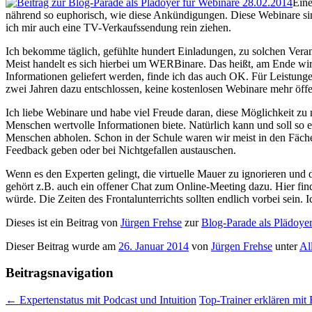
Eine
nährend so euphorisch, wie diese Ankündigungen. Diese Webinare sind 
ich mir auch eine TV-Verkaufssendung rein ziehen.
Ich bekomme täglich, gefühlte hundert Einladungen, zu solchen Veran
Meist handelt es sich hierbei um WERBinare. Das heißt, am Ende wird
Informationen geliefert werden, finde ich das auch OK. Für Leistunge
zwei Jahren dazu entschlossen, keine kostenlosen Webinare mehr öffe
Ich liebe Webinare und habe viel Freude daran, diese Möglichkeit zu 
Menschen wertvolle Informationen biete. Natürlich kann und soll so 
Menschen abholen. Schon in der Schule waren wir meist in den Fäch
Feedback geben oder bei Nichtgefallen austauschen.
Wenn es den Experten gelingt, die virtuelle Mauer zu ignorieren und d
gehört z.B. auch ein offener Chat zum Online-Meeting dazu. Hier fi
würde. Die Zeiten des Frontalunterrichts sollten endlich vorbei sein. 
Dieses ist ein Beitrag von
Jürgen Frehse
zur
Blog-Parade als Plädoye
Dieser Beitrag wurde am
26. Januar 2014
von
Jürgen Frehse
unter
Al
Beitragsnavigation
←
Expertenstatus mit Podcast und Intuition
Top-Trainer erklären mit