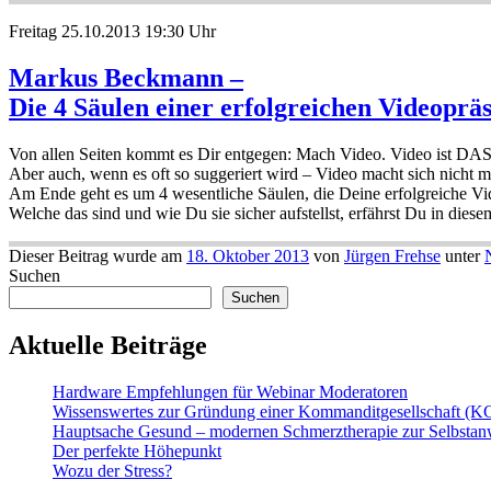
Freitag 25.10.2013 19:30 Uhr
Markus Beckmann –
Die 4 Säulen einer erfolgreichen Videoprä
Von allen Seiten kommt es Dir entgegen: Mach Video. Video ist DA
Aber auch, wenn es oft so suggeriert wird – Video macht sich nicht m
Am Ende geht es um 4 wesentliche Säulen, die Deine erfolgreiche Vi
Welche das sind und wie Du sie sicher aufstellst, erfährst Du in diese
Dieser Beitrag wurde am
18. Oktober 2013
von
Jürgen Frehse
unter
Suchen
Suchen
Aktuelle Beiträge
Hardware Empfehlungen für Webinar Moderatoren
Wissenswertes zur Gründung einer Kommanditgesellschaft (K
Hauptsache Gesund – modernen Schmerztherapie zur Selbsta
Der perfekte Höhepunkt
Wozu der Stress?