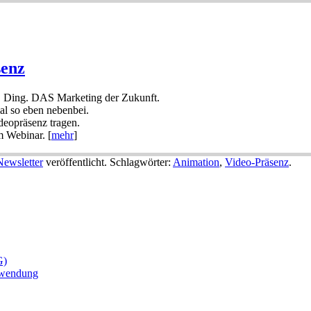
senz
S Ding. DAS Marketing der Zukunft.
al so eben nebenbei.
deopräsenz tragen.
m Webinar. [
mehr
]
Newsletter
veröffentlicht. Schlagwörter:
Animation
,
Video-Präsenz
.
G)
nwendung