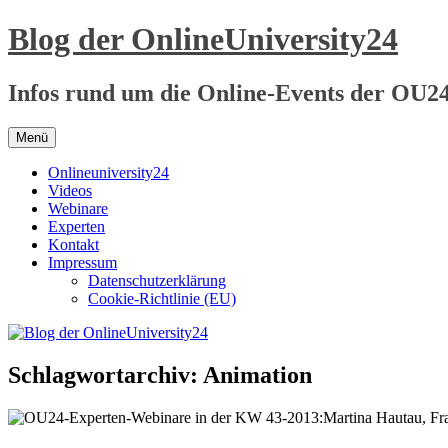
Zum
Blog der OnlineUniversity24
Inhalt
springen
Infos rund um die Online-Events der OU2
Menü
Onlineuniversity24
Videos
Webinare
Experten
Kontakt
Impressum
Datenschutzerklärung
Cookie-Richtlinie (EU)
Schlagwortarchiv:
Animation