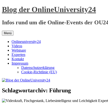
Zum
Blog der OnlineUniversity24
Inhalt
springen
Infos rund um die Online-Events der OU2
Menü
Onlineuniversity24
Videos
Webinare
Experten
Kontakt
Impressum
Datenschutzerklärung
Cookie-Richtlinie (EU)
Schlagwortarchiv:
Führung