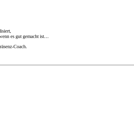
siert,
 wenn es gut gemacht ist…
Präsenz-Coach.