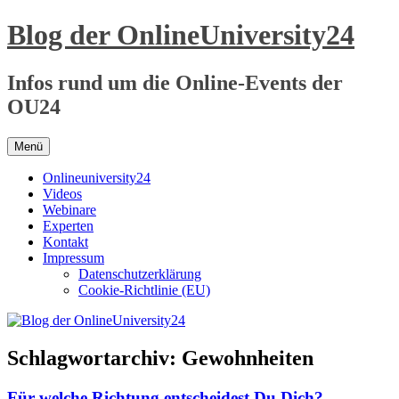
Zum
Blog der OnlineUniversity24
Inhalt
springen
Infos rund um die Online-Events der
OU24
Menü
Onlineuniversity24
Videos
Webinare
Experten
Kontakt
Impressum
Datenschutzerklärung
Cookie-Richtlinie (EU)
Schlagwortarchiv:
Gewohnheiten
Für welche Richtung entscheidest Du Dich?