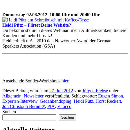
Donnerstag 02.08.2012 10:00 Uhr und 20:00 Uhr
Heidi Pütz – Flirtet Deine Website?
Du bekommst durch dieses Webinar: mehr Aufmerksamkeit, treuere
Kunden und mehr Umsatz!
Heidi erhielt u.A. 2010 den Newcomer Award der German
Speakers Association (GSA)
Anstehende Sonder-Workshops
hier
Dieser Beitrag wurde am
27. Juli 2012
von
Jürgen Frehse
unter
Allgemein
,
Newsletter
veröffentlicht. Schlagwörter:
Eugen Simon
,
Experten-Interview
,
Gedankendoping
,
Heidi Pütz
,
Horst Reckert
,
Jon Christoph Berndt®
,
PIA
,
Vitocco
.
Suchen
Suchen
Aktuelle Beiträge