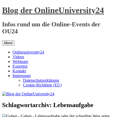
Zum
Blog der OnlineUniversity24
Inhalt
springen
Infos rund um die Online-Events der
OU24
Menü
Onlineuniversity24
Videos
Webinare
Experten
Kontakt
Impressum
Datenschutzerklärung
Cookie-Richtlinie (EU)
Schlagwortarchiv:
Lebensaufgabe