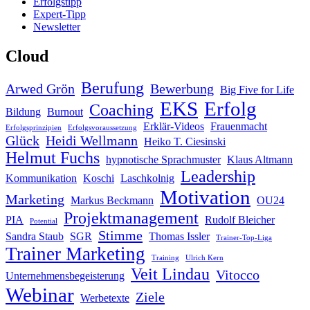
Erfolgstipp
Expert-Tipp
Newsletter
Cloud
Berufung
Arwed Grön
Bewerbung
Big Five for Life
EKS
Erfolg
Coaching
Bildung
Burnout
Erklär-Videos
Frauenmacht
Erfolgsprinzipien
Erfolgsvoraussetzung
Glück
Heidi Wellmann
Heiko T. Ciesinski
Helmut Fuchs
hypnotische Sprachmuster
Klaus Altmann
Leadership
Kommunikation
Koschi
Laschkolnig
Motivation
Marketing
Markus Beckmann
OU24
Projektmanagement
PIA
Rudolf Bleicher
Potential
Stimme
Sandra Staub
SGR
Thomas Issler
Trainer-Top-Liga
Trainer Marketing
Training
Ulrich Kern
Veit Lindau
Vitocco
Unternehmensbegeisterung
Webinar
Ziele
Werbetexte