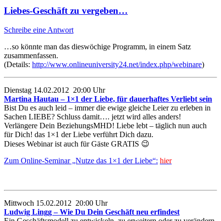
Liebes-Geschäft zu vergeben…
Schreibe eine Antwort
…so könnte man das dieswöchige Programm, in einem Satz
zusammenfassen.
(Details:
http://www.onlineuniversity24.net/index.php/webinare
)
Dienstag 14.02.2012 20:00 Uhr
Martina Hautau – 1×1 der Liebe, für dauerhaftes Verliebt sein
Bist Du es auch leid – immer die ewige gleiche Leier zu erleben in
Sachen LIEBE? Schluss damit…. jetzt wird alles anders!
Verlängere Dein BeziehungsMHD! Liebe lebt – täglich nun auch
für Dich! das 1×1 der Liebe verführt Dich dazu.
Dieses Webinar ist auch für Gäste GRATIS 😉
Zum Online-Seminar „Nutze das 1×1 der Liebe“:
hier
Mittwoch 15.02.2012 20:00 Uhr
Ludwig Lingg – Wie Du Dein Geschäft neu erfindest
Ein Geschäftsmodell zu entwickeln, zu erweitern oder zu verändern