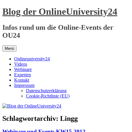
Zum
Blog der OnlineUniversity24
Inhalt
springen
Infos rund um die Online-Events der
OU24
Menü
Onlineuniversity24
Videos
Webinare
Experten
Kontakt
Impressum
Datenschutzerklärung
Cookie-Richtlinie (EU)
Schlagwortarchiv:
Lingg
Webinare und Events KW15-2012