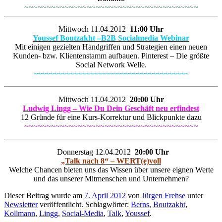
~~~~~~~~~~~~~~~~~~~~~~~~~~~~~~~~~~~~~~~
Mittwoch 11.04.2012
11:00 Uhr
Youssef Boutzakht –
B2B Socialmedia Webinar
Mit einigen gezielten Handgriffen und Strategien einen neuen
Kunden- bzw. Klientenstamm aufbauen. Pinterest – Die größte
Social Network Welle.
~~~~~~~~~~~~~~~~~~~~~~~~~~~~~~~~~~~~~~~
Mittwoch 11.04.2012
20:00 Uhr
Ludwig Lingg – Wie Du Dein Geschäft neu erfindest
12 Gründe für eine Kurs-Korrektur und Blickpunkte dazu
~~~~~~~~~~~~~~~~~~~~~~~~~~~~~~~~~~~~~~~
Donnerstag 12.04.2012
20:00 Uhr
„Talk nach 8“ – WERT(e)voll
Welche Chancen bieten uns das Wissen über unsere eignen Werte
und das unserer Mitmenschen und Unternehmen?
Dieser Beitrag wurde am
7. April 2012
von
Jürgen Frehse
unter
Newsletter
veröffentlicht. Schlagwörter:
Berns
,
Boutzakht
,
Kollmann
,
Lingg
,
Social-Media
,
Talk
,
Youssef
.