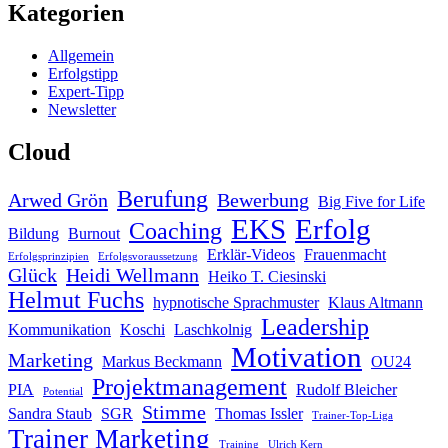
Kategorien
Allgemein
Erfolgstipp
Expert-Tipp
Newsletter
Cloud
Berufung
Arwed Grön
Bewerbung
Big Five for Life
EKS
Erfolg
Coaching
Bildung
Burnout
Erklär-Videos
Frauenmacht
Erfolgsprinzipien
Erfolgsvoraussetzung
Glück
Heidi Wellmann
Heiko T. Ciesinski
Helmut Fuchs
hypnotische Sprachmuster
Klaus Altmann
Leadership
Kommunikation
Koschi
Laschkolnig
Motivation
Marketing
Markus Beckmann
OU24
Projektmanagement
PIA
Rudolf Bleicher
Potential
Stimme
Sandra Staub
SGR
Thomas Issler
Trainer-Top-Liga
Trainer Marketing
Training
Ulrich Kern