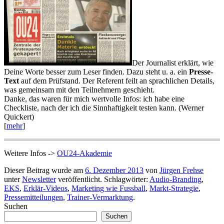
Der Journalist erklärt, wie
Deine Worte besser zum Leser finden. Dazu steht u. a. ein
Presse-
Text
auf dem Prüfstand. Der Referent feilt an sprachlichen Details,
was gemeinsam mit den Teilnehmern geschieht.
Danke, das waren für mich wertvolle Infos: ich habe eine
Checkliste, nach der ich die Sinnhaftigkeit testen kann. (Werner
Quickert)
[
mehr
]
Weitere Infos ->
OU24-Akademie
Dieser Beitrag wurde am
6. Dezember 2013
von
Jürgen Frehse
unter
Newsletter
veröffentlicht. Schlagwörter:
Audio-Branding
,
EKS
,
Erklär-Videos
,
Marketing wie Fussball
,
Markt-Strategie
,
Pressemitteilungen
,
Trainer-Vermarktung
.
Suchen
Suchen