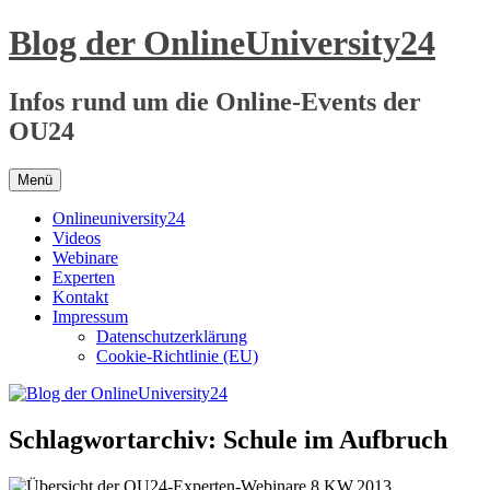
Zum
Blog der OnlineUniversity24
Inhalt
springen
Infos rund um die Online-Events der
OU24
Menü
Onlineuniversity24
Videos
Webinare
Experten
Kontakt
Impressum
Datenschutzerklärung
Cookie-Richtlinie (EU)
Schlagwortarchiv:
Schule im Aufbruch