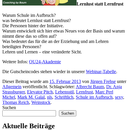
Lernlust statt Lernfrust
Warum Schule im Aufbruch?
was bedeutet Lernlust statt Lernfrust?
Die Personen hinter der Initiative.
Warum entwickelt sich hier etwas Neues von der Basis und warum
nimmt diese das so offen auf?
Was bedeutet das für die an der Erziehung und am Lehren
beteiligten Personen?
Lehren und Lernen – eine veränderte Sicht.
Weitere Infos:
OU24-Akademie
Die Gutscheincodes stehen wieder in unserer
Webinar-Tabelle
.
Dieser Beitrag wurde am
15. Februar 2013
von
Jürgen Frehse
unter
Allgemein
veröffentlicht. Schlagwörter:
Albrecht Baum
,
Dr. Anja
Strassburger
,
Elevator Pitch
,
Lebensstil
,
Lernfrust
,
Marc Perl
Michel
,
Mark M. Galal
,
nls
,
Schriftlich
,
Schule im Aufbruch
,
sexy
,
Thomas Reich
,
Weinstock
.
Suchen
Suchen
Aktuelle Beiträge