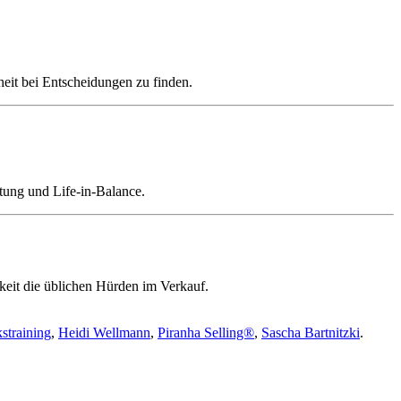
heit bei Entscheidungen zu finden.
tung und Life-in-Balance.
keit die üblichen Hürden im Verkauf.
straining
,
Heidi Wellmann
,
Piranha Selling®
,
Sascha Bartnitzki
.