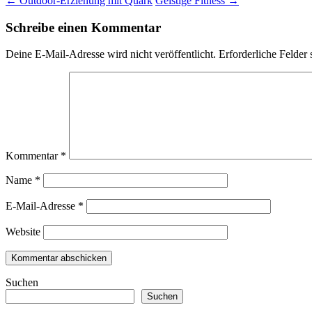
←
Outdoor-Erziehung mit Quark
Geistige Fitness
→
Schreibe einen Kommentar
Deine E-Mail-Adresse wird nicht veröffentlicht.
Erforderliche Felder 
Kommentar
*
Name
*
E-Mail-Adresse
*
Website
Suchen
Suchen