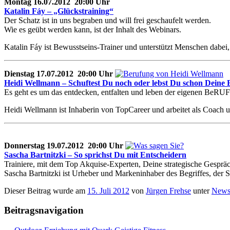
Montag 16.07.2012 20:00 Uhr
Katalin Fáy – „Glückstraining“
Der Schatz ist in uns begraben und will frei geschaufelt werden.
Wie es geübt werden kann, ist der Inhalt des Webinars.
Katalin Fáy ist Bewusstseins-Trainer und unterstützt Menschen dabei,
Dienstag 17.07.2012 20:00 Uhr
Heidi Wellmann – Schuftest Du noch oder lebst Du schon Deine
Es geht es um das entdecken, entfalten und leben der eigenen BeRU
Heidi Wellmann ist Inhaberin von TopCareer und arbeitet als Coach 
Donnerstag 19.07.2012 20:00 Uhr
Sascha Bartnitzki – So sprichst Du mit Entscheidern
Trainiere, mit dem Top Akquise-Experten, Deine strategische Gesprä
Sascha Bartnitzki ist Urheber und Markeninhaber des Begriffes, der 
Dieser Beitrag wurde am
15. Juli 2012
von
Jürgen Frehse
unter
Newsl
Beitragsnavigation