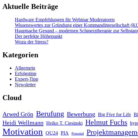
Aktuelle Beiträge
Hardware Empfehlungen für Webinar Moderatoren
Wissenswertes zur Gründung einer Kommanditgesellschaft (K
Hauptsache Gesund – modernen Schmerztherapie zur Selbsta
Der perfekte Höhepunkt
Wozu der Stress?
Kategorien
Allgemein
Erfolgstipp
Expert-Tipp
Newsletter
Cloud
Berufung
Arwed Grön
Bewerbung
Big Five for Life
B
Helmut Fuchs
Heidi Wellmann
Heiko T. Ciesinski
hyp
Motivation
Projektmanagem
OU24
PIA
Potential