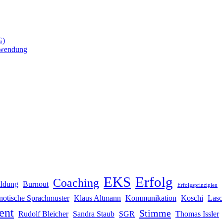
G)
nwendung
EKS
Erfolg
Coaching
ildung
Burnout
Erfolgsprinzipien
notische Sprachmuster
Klaus Altmann
Kommunikation
Koschi
Lasc
ent
Stimme
Rudolf Bleicher
Sandra Staub
SGR
Thomas Issler