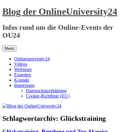
Zum
Blog der OnlineUniversity24
Inhalt
springen
Infos rund um die Online-Events der
OU24
Menü
Onlineuniversity24
Videos
Webinare
Experten
Kontakt
Impressum
Datenschutzerklärung
Cookie-Richtlinie (EU)
Schlagwortarchiv:
Glückstraining
Glückstraining, Berufung und Top Akquise