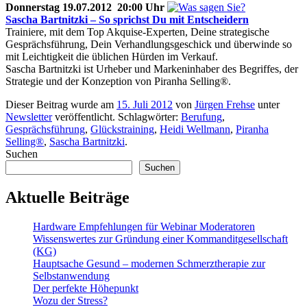
Donnerstag 19.07.2012 20:00 Uhr
Sascha Bartnitzki – So sprichst Du mit Entscheidern
Trainiere, mit dem Top Akquise-Experten, Deine strategische
Gesprächsführung, Dein Verhandlungsgeschick und überwinde so
mit Leichtigkeit die üblichen Hürden im Verkauf.
Sascha Bartnitzki ist Urheber und Markeninhaber des Begriffes, der
Strategie und der Konzeption von Piranha Selling®.
Dieser Beitrag wurde am
15. Juli 2012
von
Jürgen Frehse
unter
Newsletter
veröffentlicht. Schlagwörter:
Berufung
,
Gesprächsführung
,
Glückstraining
,
Heidi Wellmann
,
Piranha
Selling®
,
Sascha Bartnitzki
.
Suchen
Suchen
Aktuelle Beiträge
Hardware Empfehlungen für Webinar Moderatoren
Wissenswertes zur Gründung einer Kommanditgesellschaft
(KG)
Hauptsache Gesund – modernen Schmerztherapie zur
Selbstanwendung
Der perfekte Höhepunkt
Wozu der Stress?