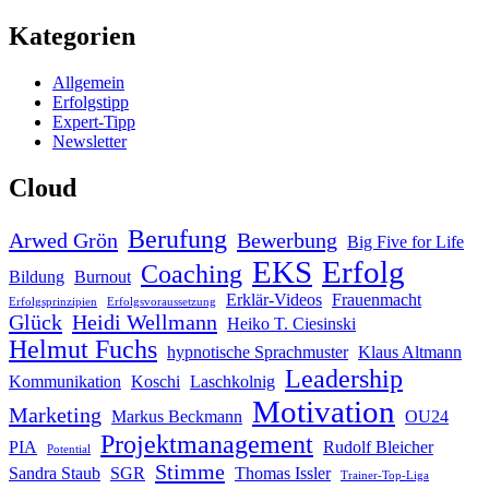
Kategorien
Allgemein
Erfolgstipp
Expert-Tipp
Newsletter
Cloud
Berufung
Arwed Grön
Bewerbung
Big Five for Life
EKS
Erfolg
Coaching
Bildung
Burnout
Erklär-Videos
Frauenmacht
Erfolgsprinzipien
Erfolgsvoraussetzung
Glück
Heidi Wellmann
Heiko T. Ciesinski
Helmut Fuchs
hypnotische Sprachmuster
Klaus Altmann
Leadership
Kommunikation
Koschi
Laschkolnig
Motivation
Marketing
Markus Beckmann
OU24
Projektmanagement
PIA
Rudolf Bleicher
Potential
Stimme
Sandra Staub
SGR
Thomas Issler
Trainer-Top-Liga